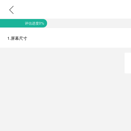
评估进度0%
1.屏幕尺寸