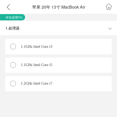
苹果 20年 13寸 MacBook Air
评估进度0%
1.处理器
1.1GHz Intel Core i3
1.1GHz Intel Core i5
1.2GHz Intel Core i7