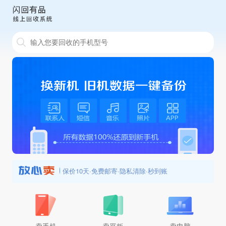
保价10天
·
免费邮寄
·
隐私清除
·
秒到账