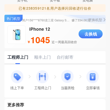
卖手机
卖平板
卖电脑
用户138****9881卖
iPhone 15 Pro
赚了3253.3元
已有238359121名用户选择闪回收进行估价
用户182****0928卖
iPhone 11 Pro Max
赚了989.14元
更换机型
用户156****8760卖
三星 Galaxy S21 (5G）
赚了334.06元
iPhone 12
用户157****0295卖
荣耀 Magic5 (5G）
赚了610.72元
去换钱
1045
用户151****4398卖
OPPO A5 活力版 (5G)
赚了661.6元
用户130****8938卖
iPhone 14 Pro
赚了2200元
用户153****6125卖
黑鲨游戏手机4 Pro
赚了345.72元
工程师上门
顺丰上门
自行邮寄
用户132****3541卖
iPhone 12
赚了1076.06元
用户156****8457卖
荣耀 Magic V5 (5G)
赚了6196元
用户186****6196卖
vivo S15e (5G)
赚了223元
用户138****9881卖
iPhone 15 Pro
赚了3253.3元
用户182****0928卖
iPhone 11 Pro Max
赚了989.14元
更多推荐