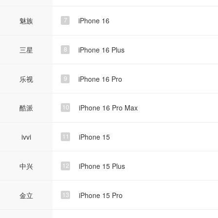
魅族
iPhone 16
7
三星
iPhone 16 Plus
8
乐视
iPhone 16 Pro
9
酷派
iPhone 16 Pro Max
10
ivvi
iPhone 15
11
中兴
iPhone 15 Plus
12
金立
iPhone 15 Pro
13