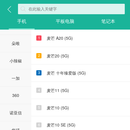
美图
手机
平板电脑
笔记本
LG
麦芒 A20 (5G)
1
朵唯
麦芒20 (5G)
2
小辣椒
麦芒 十年臻爱版 (5G)
3
一加
麦芒11 (5G)
4
360
麦芒10 (5G)
5
诺亚信
麦芒10 SE (5G)
6
华硕